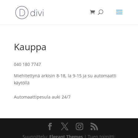
Kauppa
040 180 7747
Miehitettynä arkisin 8-18, la 9-15 ja su automaatti
käytöllä
Automaattipesula auki 24/7
Suunnittelu:
Elegant Themes
| Tuen toimitti: